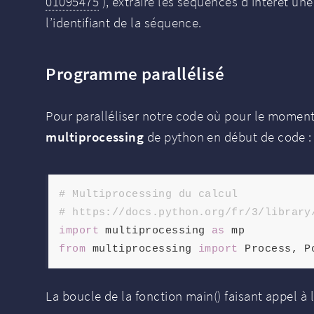
01095475
), extraire les séquences d’intérêt une
l’identifiant de la séquence.
Programme parallélisé
Pour paralléliser notre code où pour le moment 
multiprocessing
de python en début de code :
# Multiprocessing du calcul
# https://docs.python.org/fr/3/library
import
 multiprocessing 
as
from
 multiprocessing 
import
La boucle de la fonction main() faisant appel à l