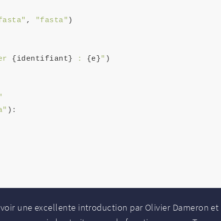
fasta"
, 
"fasta"
)

er 
{identifiant}
 : 
{e}
"
)

"
a"
):

(voir une excellente introduction par Olivier Dameron et