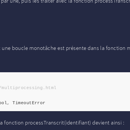
 par une, puis les traiter avec la fonction processTranscr
une boucle monotâche est présente dans la fonction main(
/multiprocessing.html
a fonction processTranscrit(identifiant) devient ainsi :