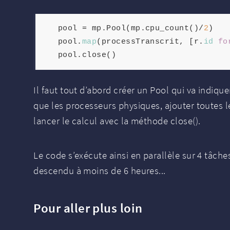
   pool = mp.Pool(mp.cpu_count()/
2
)

   pool.
map
(processTranscrit, [r.
id
fo
Il faut tout d’abord créer un Pool qui va indiqu
que les processeurs physiques, ajouter toutes l
lancer le calcul avec la méthode close().
Le code s’exécute ainsi en parallèle sur 4 tâche
descendu à moins de 6 heures...
Pour aller plus loin