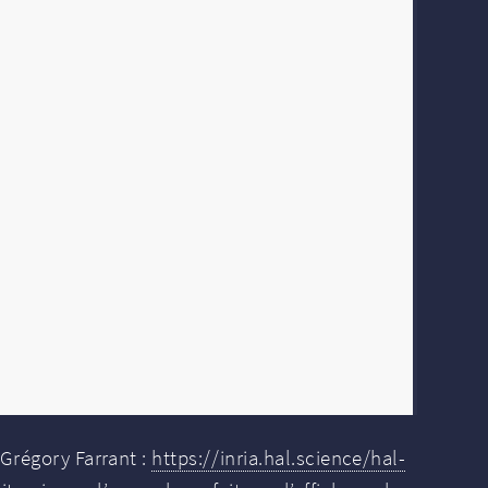
 Grégory Farrant :
https://inria.hal.science/hal-