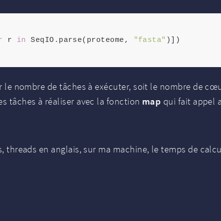
r
 r 
in
 SeqIO.parse(proteome, 
"fasta"
)])

er le nombre de tâches à exécuter, soit le nombre de cœu
es tâches à réaliser avec la fonction
map
qui fait appel
s, threads en anglais, sur ma machine, le temps de calcul