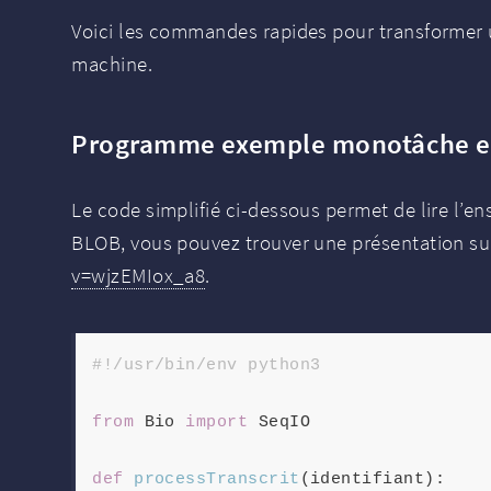
Voici les commandes rapides pour transformer
machine.
Programme exemple monotâche e
Le code simplifié ci-dessous permet de lire l’e
BLOB, vous pouvez trouver une présentation s
v=wjzEMIox_a8
.
#!/usr/bin/env python3
from
 Bio 
import
 SeqIO

def
processTranscrit
(
identifiant
):
