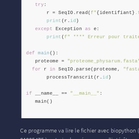
try
:

       r = SeqIO.read(
f"
{identifiant}
.
print
(r.
id
)

except
 Exception 
as
 e:

print
(
f" **** Erreur pour trait
def
main
():

   proteome = 
"proteome_physarum.fasta
for
 r 
in
 SeqIO.parse(proteome, 
"fast
       processTranscrit(r.
id
)

if
 __name__ == 
"__main__"
:

   main()

Ce programme va lire le fichier avec biopython 